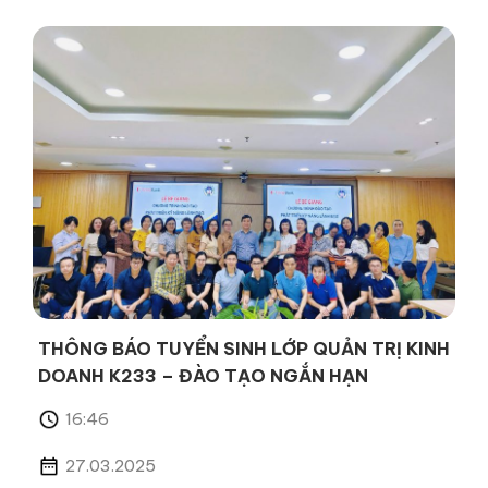
THÔNG BÁO TUYỂN SINH LỚP QUẢN TRỊ KINH
DOANH K233 – ĐÀO TẠO NGẮN HẠN
16:46
27.03.2025