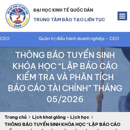
ĐẠI HỌC KINH TẾ QUỐC DÂN
TRUNG TÂM ĐÀO TẠO LIÊN TỤC
Quản trị điều hành doanh nghiệp – CEO
THÔNG BÁO TUYỂN SINH
KHÓA HỌC “LẬP BÁO CÁO
KIỂM TRA VÀ PHÂN TÍCH
BÁO CÁO TÀI CHÍNH” THÁNG
05/2026
Trang chủ
Lịch khai giảng - Lịch học
THÔNG BÁO TUYỂN SINH KHÓA HỌC “LẬP BÁO CÁO