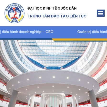
ĐẠI HỌC KINH TẾ QUỐC DÂN
TRUNG TÂM ĐÀO TẠO LIÊN TỤC
Quản trị điều hành doanh nghiệp – CEO