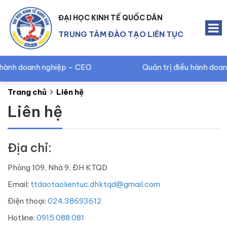
ĐẠI HỌC KINH TẾ QUỐC DÂN
TRUNG TÂM ĐÀO TẠO LIÊN TỤC
h doanh nghiệp – CEO
Quản trị điều hành doanh n
Trang chủ
Liên hệ
Liên hệ
Địa chỉ:
Phòng 109, Nhà 9, ĐH KTQD
Email:
ttdaotaolientuc.dhktqd@gmail.com
Điện thoại:
024.38693612
Hotline:
0915.088.081