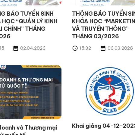
G BÁO TUYỂN SINH
THÔNG BÁO TUYỂN SI
 HỌC “QUẢN LÝ KINH
KHÓA HỌC “MARKETI
ÀI CHÍNH” THÁNG
VÀ TRUYỀN THÔNG”
026
THÁNG 03/2026
55
02.04.2026
15:32
06.03.2026
Khai giảng 04-12-202
doanh và Thương mại