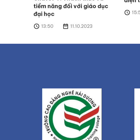
điện 
tiềm năng đối với giáo dục
15:
đại học
13:50
11.10.2023