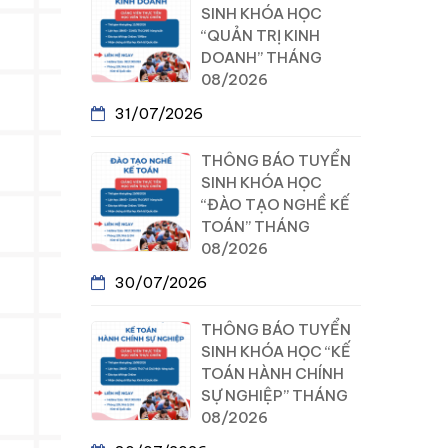
SINH KHÓA HỌC
“QUẢN TRỊ KINH
DOANH” THÁNG
08/2026
31/07/2026
THÔNG BÁO TUYỂN
SINH KHÓA HỌC
“ĐÀO TẠO NGHỀ KẾ
TOÁN” THÁNG
08/2026
30/07/2026
THÔNG BÁO TUYỂN
SINH KHÓA HỌC “KẾ
TOÁN HÀNH CHÍNH
SỰ NGHIỆP” THÁNG
08/2026