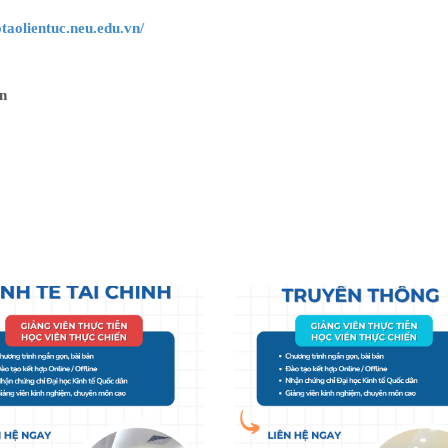
taolientuc.neu.edu.vn/
ân