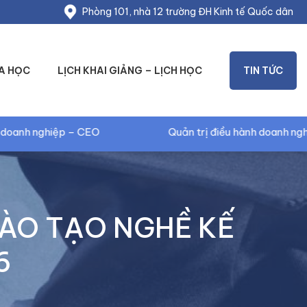
Phòng 101, nhà 12 trường ĐH Kinh tế Quốc dân
A HỌC
LỊCH KHAI GIẢNG – LỊCH HỌC
TIN TỨC
Quản trị điều hành doanh nghiệp – CEO
ÀO TẠO NGHỀ KẾ
6