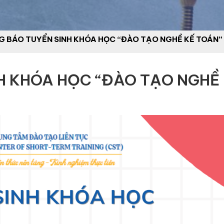
 BÁO TUYỂN SINH KHÓA HỌC “ĐÀO TẠO NGHỀ KẾ TOÁN”
H KHÓA HỌC “ĐÀO TẠO NGHỀ