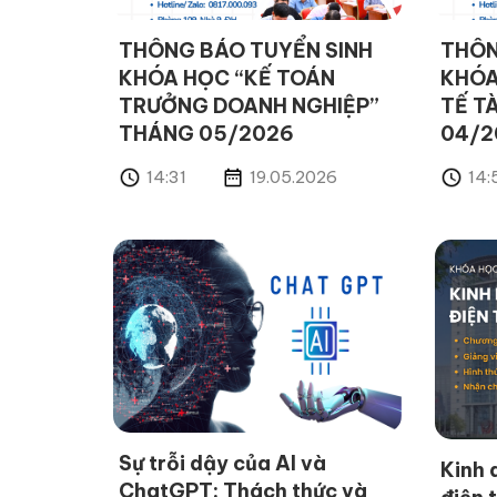
THÔNG BÁO TUYỂN SINH
THÔN
KHÓA HỌC “KẾ TOÁN
KHÓA
TRƯỞNG DOANH NGHIỆP”
TẾ T
THÁNG 05/2026
04/2
14:31
19.05.2026
14:
Sự trỗi dậy của AI và
Kinh 
ChatGPT: Thách thức và