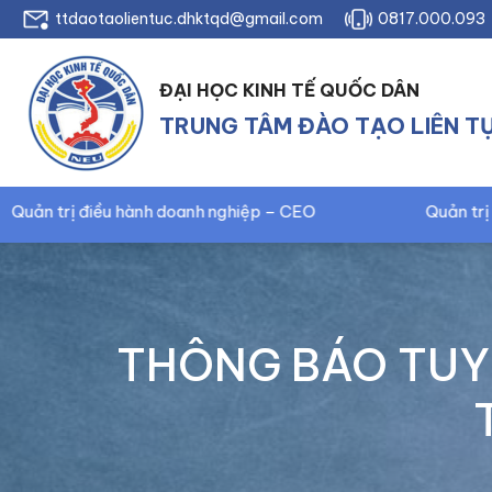
ttdaotaolientuc.dhktqd@gmail.com
0817.000.093
ĐẠI HỌC KINH TẾ QUỐC DÂN
TRUNG TÂM ĐÀO TẠO LIÊN T
anh nghiệp – CEO
Quản trị điều hành doanh nghiệ
THÔNG BÁO TUY