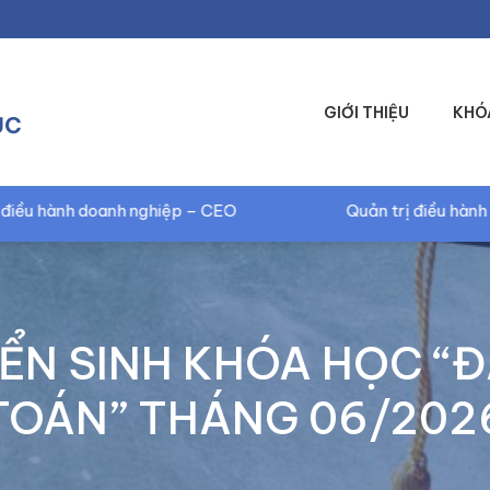
GIỚI THIỆU
KHÓ
ỤC
p – CEO
Quản trị điều hành doanh nghiệp – CEO
ỂN SINH KHÓA HỌC “Đ
TOÁN” THÁNG 06/202