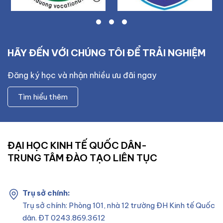
HÃY ĐẾN VỚI CHÚNG TÔI ĐỂ TRẢI NGHIỆM
Đăng ký học và nhận nhiều ưu đãi ngay
Tìm hiểu thêm
ĐẠI HỌC KINH TẾ QUỐC DÂN-
TRUNG TÂM ĐÀO TẠO LIÊN TỤC
Trụ sở chính:
Trụ sở chính: Phòng 101, nhà 12 trường ĐH Kinh tế Quốc
dân. ĐT 0243.869.3612