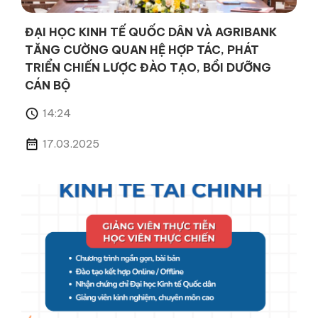
ĐẠI HỌC KINH TẾ QUỐC DÂN VÀ AGRIBANK
TĂNG CƯỜNG QUAN HỆ HỢP TÁC, PHÁT
TRIỂN CHIẾN LƯỢC ĐÀO TẠO, BỒI DƯỠNG
CÁN BỘ
14:24
17.03.2025