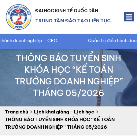
ĐẠI HỌC KINH TẾ QUỐC DÂN
TRUNG TÂM ĐÀO TẠO LIÊN TỤC
 nghiệp – CEO
Quản trị điều hành doanh nghiệp – 
THÔNG BÁO TUYỂN SINH
KHÓA HỌC “KẾ TOÁN
TRƯỞNG DOANH NGHIỆP”
THÁNG 05/2026
Trang chủ
Lịch khai giảng - Lịch học
THÔNG BÁO TUYỂN SINH KHÓA HỌC “KẾ TOÁN
TRƯỞNG DOANH NGHIỆP” THÁNG 05/2026