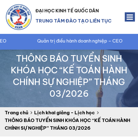
ĐẠI HỌC KINH TẾ QUỐC DÂN
TRUNG TÂM ĐÀO TẠO LIÊN TỤC
Quản trị điều hành doanh nghiệp – CEO
Quản 
THÔNG BÁO TUYỂN SINH
KHÓA HỌC “KẾ TOÁN HÀNH
CHÍNH SỰ NGHIỆP” THÁNG
03/2026
Trang chủ
Lịch khai giảng - Lịch học
THÔNG BÁO TUYỂN SINH KHÓA HỌC “KẾ TOÁN HÀNH
CHÍNH SỰ NGHIỆP” THÁNG 03/2026