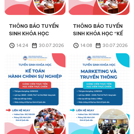
THÔNG BÁO TUYỂN
THÔNG BÁO TUYỂN
SINH KHÓA HỌC
SINH KHÓA HỌC “KẾ
“ĐÀO TẠO NGHỀ KẾ
TOÁN THUẾ” THÁNG
14:24
30.07.2026
14:08
30.07.2026
TOÁN” THÁNG
08/2026
08/2026