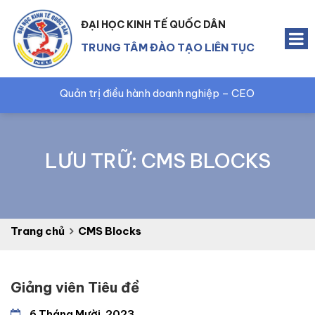
ĐẠI HỌC KINH TẾ QUỐC DÂN
TRUNG TÂM ĐÀO TẠO LIÊN TỤC
Quản trị điều hành doanh nghiệp – CEO
Quả
LƯU TRỮ:
CMS BLOCKS
Trang chủ
CMS Blocks
Giảng viên Tiêu đề
6 Tháng Mười, 2023